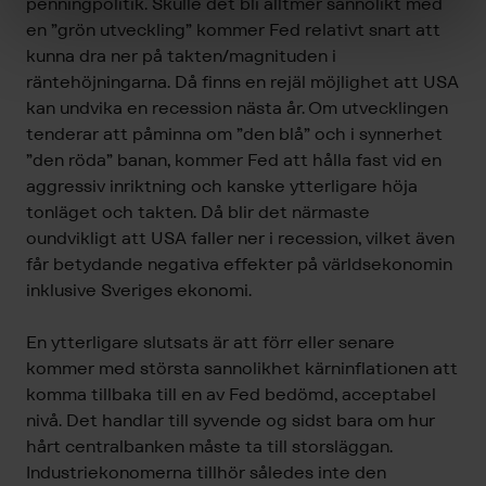
penningpolitik. Skulle det bli alltmer sannolikt med
en ”grön utveckling” kommer Fed relativt snart att
kunna dra ner på takten/magnituden i
räntehöjningarna. Då finns en rejäl möjlighet att USA
kan undvika en recession nästa år. Om utvecklingen
tenderar att påminna om ”den blå” och i synnerhet
”den röda” banan, kommer Fed att hålla fast vid en
aggressiv inriktning och kanske ytterligare höja
tonläget och takten. Då blir det närmaste
oundvikligt att USA faller ner i recession, vilket även
får betydande negativa effekter på världsekonomin
inklusive Sveriges ekonomi.
En ytterligare slutsats är att förr eller senare
kommer med största sannolikhet kärninflationen att
komma tillbaka till en av Fed bedömd, acceptabel
nivå. Det handlar till syvende og sidst bara om hur
hårt centralbanken måste ta till storsläggan.
Industriekonomerna tillhör således inte den