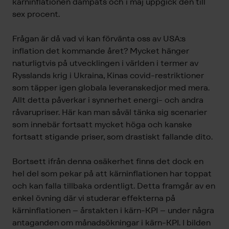
kärninflationen dämpats och i maj uppgick den till
sex procent.
Frågan är då vad vi kan förvänta oss av USA:s
inflation det kommande året? Mycket hänger
naturligtvis på utvecklingen i världen i termer av
Rysslands krig i Ukraina, Kinas covid-restriktioner
som täpper igen globala leveranskedjor med mera.
Allt detta påverkar i synnerhet energi- och andra
råvarupriser. Här kan man såväl tänka sig scenarier
som innebär fortsatt mycket höga och kanske
fortsatt stigande priser, som drastiskt fallande dito.
Bortsett ifrån denna osäkerhet finns det dock en
hel del som pekar på att kärninflationen har toppat
och kan falla tillbaka ordentligt. Detta framgår av en
enkel övning där vi studerar effekterna på
kärninflationen – årstakten i kärn-KPI – under några
antaganden om månadsökningar i kärn-KPI. I bilden