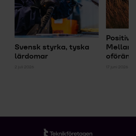
Positiv 
Svensk styrka, tyska
Mellanö
lärdomar
oföränd
2 juli 2026
17 juni 2026 – 