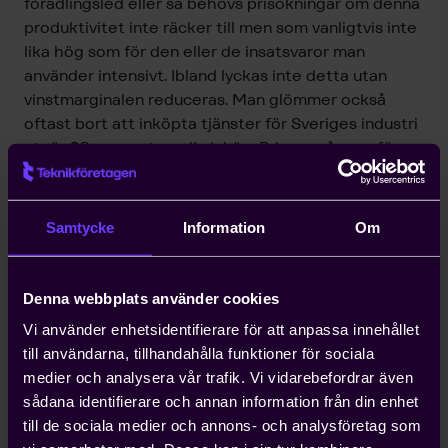
förädlingsled eller så behövs prisökningar om denna
produktivitet inte räcker till men som vanligtvis inte
lika hög som för den eller de insatsvaror man
använder intensivt. Ibland lyckas inte detta utan
vinstmarginalen reduceras. Man glömmer också
oftast bort att inköpta tjänster för Sveriges industri
utgör 30 procent av alla inköp. Prisuppgången för
tjänster har varit begränsad eller till och med
mycket begränsad även om det finns undantag
exempelvis transporttjänster. En begränsad
Samtycke
Information
Om
prisuppgång på tjänster har också bidragit till att
industrins priser sammantaget inte ökat som enbart
priser på insatsvaror
Denna webbplats använder cookies
Vi använder enhetsidentifierare för att anpassa innehållet
Med hög värdetillväxt för industrin i Sverige rullar
till användarna, tillhandahålla funktioner för sociala
således pengarna in rätt bra för industrin men det
medier och analysera vår trafik. Vi vidarebefordrar även
gör också kostnader. En och annan industribransch
sådana identifierare och annan information från din enhet
visar ett ganska bra utfall vad gäller
till de sociala medier och annons- och analysföretag som
driftsöverskottet enligt senaste