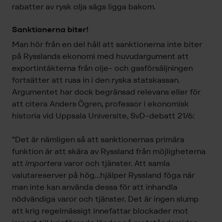
rabatter av rysk olja sägs ligga bakom.
Sanktionerna biter!
Man hör från en del håll att sanktionerna inte biter
på Rysslands ekonomi med huvudargument att
exportintäkterna från olje- och gasförsäljningen
fortsätter att rusa in i den ryska statskassan.
Argumentet har dock begränsad relevans eller för
att citera Anders Ögren, professor i ekonomisk
historia vid Uppsala Universite, SvD-debatt 21/6:
”Det är nämligen så att sanktionernas primära
funktion är att skära av Ryssland från möjligheterna
att
importera
varor och tjänster. Att samla
valutareserver på hög…hjälper Ryssland föga när
man inte kan använda dessa för att inhandla
nödvändiga varor och tjänster. Det är ingen slump
att krig regelmässigt innefattar blockader mot