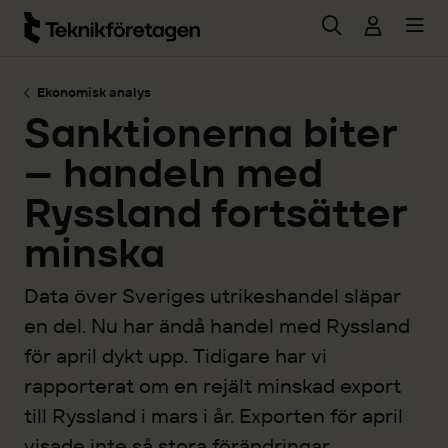
Hoppa till huvudinnehåll
Ekonomisk analys
Sanktionerna biter
– handeln med
Ryssland fortsätter
minska
Data över Sveriges utrikeshandel släpar
en del. Nu har ändå handel med Ryssland
för april dykt upp. Tidigare har vi
rapporterat om en rejält minskad export
till Ryssland i mars i år. Exporten för april
visade inte så stora förändringar.