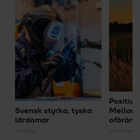
Positiv 
Svensk styrka, tyska
Mellanö
lärdomar
oföränd
2 juli 2026
17 juni 2026 – 