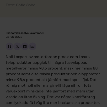
Foto: Sofia Sabel
Ekonomisk analys
Sakområde:
22 juni 2022
Noll i export av motorfordon precis som i mars,
teleprodukter uppgick till några tusenlappar,
metallvaror minus 98,5 procent, maskiner minus 88
procent samt eltekniska produkter och elapparater
minus 98,6 procent allt jämfört med april i fjol. Det
rör sig mot noll eller marginellt låga siffror. Total
varuexport minskade inte jämfört med mars utan
visade en liten ökning. Det var några kemiföretag
som lyckade få i väg lite mer baskemiska produkter.