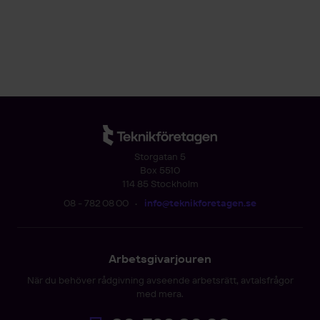
Storgatan 5
Box 5510
114 85 Stockholm
08 - 782 08 00
•
info@teknikforetagen.se
Arbetsgivarjouren
När du behöver rådgivning avseende arbetsrätt, avtalsfrågor
med mera.