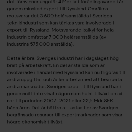
det försvinner ungefär 4 Mdr kr i förädlingsvärde i år
genom minskad export till Ryssland. Omräknat
motsvarar det 3 600 helårsanställda i Sveriges
teknikindustri som kan tänkas vara involverade i
export till Ryssland. Motsvarande kalkyl för hela
industrin omfattar 7 000 helårsanställda (av
industrins 575 000 anställda).
Detta är bra. Sveriges industri har i dagsläget hög
brist på arbetskraft. En del anställda som är
involverade i handel med Ryssland kan nu frigöras till
andra uppgifter och /eller arbeta med att bearbeta
andra marknader. Sveriges export till Ryssland har i
genomsnitt inte visat någon som helst tillväxt om vi
ser till perioden 2007–2021 eller 22,5 Mdr SEK
båda åren. Det är bättre att satsa fler av Sveriges
begränsade resurser till exportmarknader som visar
högre ekonomisk tillväxt.