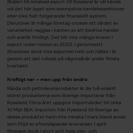
Skälen till minskad export till Ryssland är väl kända
vid det här laget som exempelvis handelssanktioner
eller icke fullt fungerande finansiellt system.
Därutöver är många företag oroade att värdet av
varumärket naggas i kanten av att bedriva handel
och avstår frivilligt. Det blir inte många kronor i
export under resten av 2022. I genomsnitt
försvinner dock inte exporten helt och hållet i år
genom att det rullade på någotsånär under första
kvartalet.
Kraftigt ner – men upp från andra
Råolja och petroleumprodukter är de två enskilt
störst produkterna som Sverige importerar från
Ryssland. Förra året uppgick importvärdet till cirka
10 Mdr SEK. Importen från Ryssland till Sverige av
dessa produkter hann inte minska i mars bland annat
som följd av eftersläpande leveranser. I april
försvann dock i stort sett hela olje- och