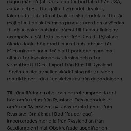
någon mån börjat täcka upp för bortfallet från USA,
Japan och EU. Det gäller livsmedel, drycker,
läkemedel och främst baskemiska produkter. Det är
möjligt att de sistnämnda produkterna kan användas
till elaka saker och inte främst till framställning av
exempelvis tvål. Total export från Kina till Ryssland
ökade dock i hög grad i januari och februari i år.
Minskningen har alltså skett perioden mars-maj
eller efter invasionen av Ukraina och efter
virusutbrott i Kina. Export från Kina till Ryssland
förväntas öka av sällan skådat slag när virus och
restriktioner i Kina kan skrivas av från dagordningen.
Till Kina flödar nu olje- och petroleumprodukter i
hög omfattning från Ryssland. Dessa produkter
omfattar 76 procent av Kinas totala import från
Ryssland. Omräknat i Bpd (fat per dag)
importerades mer olja från Ryssland än från
Saudiarabien i maj. Obekräftade uppgifter om