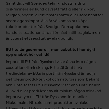
Samtidigt vill Sveriges teknikindustri aldrig
diskriminera en kund oavsett fattig eller rik, kön,
religion, höger- eller vänsterhänta eller som besitter
andra egenskaper. Alla är välkomna att köpa
teknikprodukter från Sverige. Den uppkomna
handelssituationen är därför näst intill tragisk, men
är ytterst ett resultat av elak politik.
EU lite långsammare – men substitut har dykt
upp snabbt här och där
Import till EU från Ryssland visar ännu inte någon
exceptionell minskning. Ett skäl är att två
tredjedelar av EU:s import från Ryssland är råolja,
petroleumprodukter, kol och naturgas som bekant
ännu inte fasats ut. Dessvärre visar ännu inte heller
Al-oxid eller produkter av aluminium någon minskad
importvolym till EU från Ryssland. Inte heller
Nickelmalm, Ni-oxid samt produkter av nickel.
Utöver Irland (Rusal) som står för merparten av EU:s