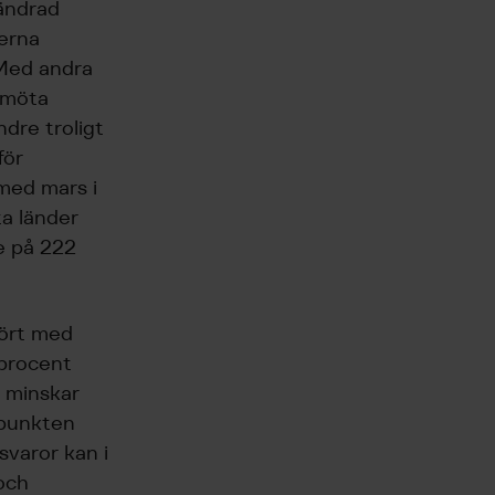
rändrad
erna
. Med andra
e möta
ndre troligt
för
 med mars i
ta länder
e på 222
fört med
 procent
r minskar
idpunkten
svaror kan i
 och