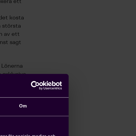
exera ett
l
det kosta
m största
n av ett
inst sagt
. Lönerna
 exklusive
 1974 var
n. Den
 1973 till
Om
r. En av
n tur
ioner för sociala medier och