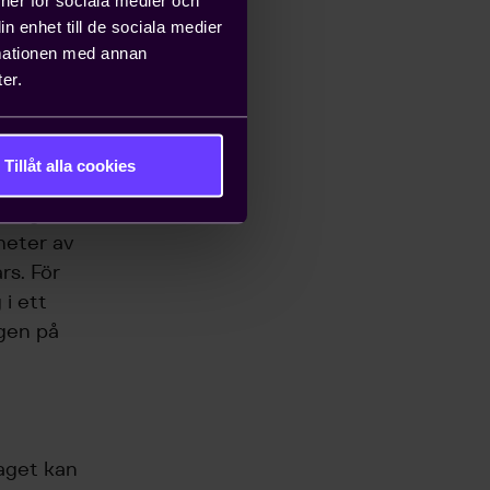
n enhet till de sociala medier
g,
rmationen med annan
hushållens
er.
energivaror,
Tillåt alla cookies
r kan till
nergi- och
nheter av
rs. För
i ett
ngen på
taget kan