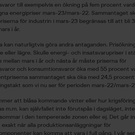
svaror till exempelvis en ökning på fem procent vard
gna energipriser mars-23/mars-22. Sammantaget sk
iserna för industrin i mars-23 begränsas till att bli 
ars i år.
a kan naturligtvis göra andra antaganden. Prisökni
e eller lägre. Skulle energi- och insatsvarupriser i st
 mellan mars i år och nästa år måste priserna för
gsvaror och konsumtionsvaror öka med 55 procent va
entpriserna sammantaget ska öka med 24,5 procent 
ngstakt som vi nu ser för perioden mars-22/mars-2
mer att blåsa kommande vinter eller hur krigsföri
s m.m. kan självfallet inte förutspås i dagsläget, int
rrsommar i den tempererade zonen eller ej. Det går in
exakt när alla produktionsanläggningar för
omponenter kan komma att vara i full gång. I vår se