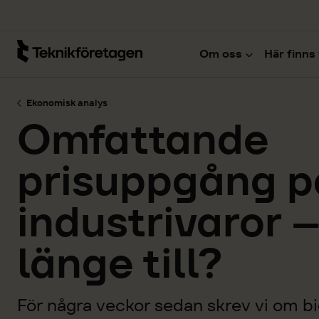
Hoppa till huvudinnehåll
Om oss
Här finns 
Ekonomisk analys
Omfattande
prisuppgång p
industrivaror –
länge till?
För några veckor sedan skrev vi om bi