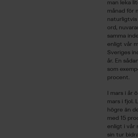
man leka li
månad för 
naturligtvis
ord, nuvara
samma index
enligt vår 
Sveriges in
år. En såda
som exempel
procent.
I mars i år
mars i fjol.
högre än de
med 15 proce
enligt i vå
sin tur bid