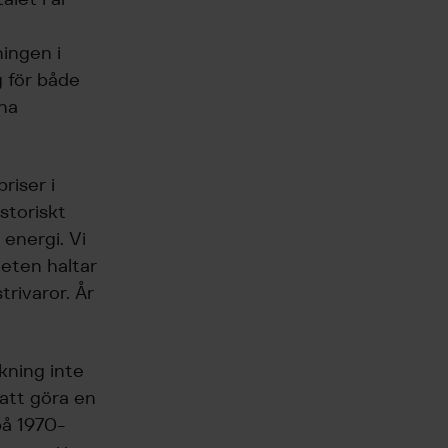
ningen i
g för både
rna
riser i
storiskt
 energi. Vi
heten haltar
trivaror. År
.
kning inte
 att göra en
på 1970-