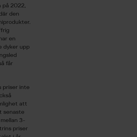
n på 2022,
 där den
emiprodukter.
frig
har en
de dyker upp
ingsled
så får
 priser inte
också
mlighet att
et senaste
 mellan 3-
rins priser
let i år