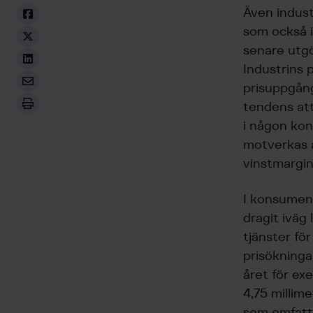
Även indust
som också i
senare utgör
Industrins p
prisuppgång
tendens att
i någon kon
motverkas av
vinstmargin
I konsument
dragit iväg
tjänster fö
prisökninga
året för ex
4,75 millime
som omfatta