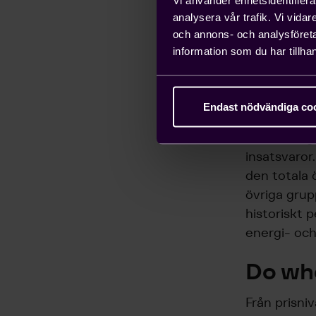
hamnar i nå
analysera vår trafik. Vi vida
investering
och annons- och analysföret
hushållens 
information som du har tillhan
varaktiga v
främst el, 
Endast nödvändiga co
Uppgången i 
en överväga
insatsvaror
den totala 
övriga grup
historiskt 
energi- och
Do wha
Från prisni