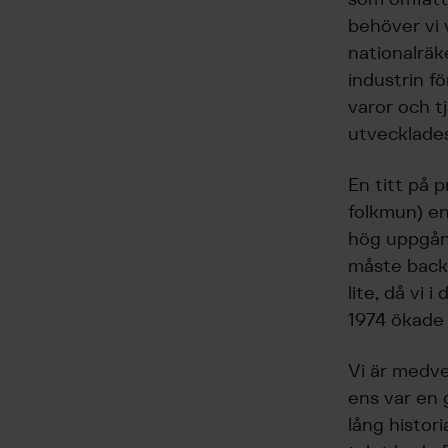
behöver vi 
nationalräk
industrin f
varor och t
utvecklades
En titt på p
folkmun) enl
hög uppgång
måste backa 
lite, då vi 
1974 ökade 
Vi är medve
ens var en 
lång histor