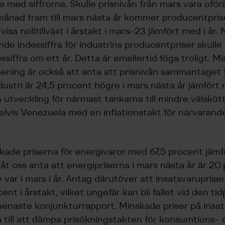
te med siffrorna. Skulle prisnivån från mars vara ofö
månad fram till mars nästa år kommer producentpris
 visa nolltillväxt i årstakt i mars-23 jämfört med i år
nde indexsiffra för industrins producentpriser skull
siffra om ett år. Detta är emellertid föga troligt. Mi
mening är också att anta att prisnivån sammantaget 
dustri är 24,5 procent högre i mars nästa år jämfört
n utveckling för närmast tankarna till mindre välsköt
vis Venezuela med en inflationstakt för närvarand
 ökade priserna för energivaror med 67,5 procent jäm
 Låt oss anta att energipriserna i mars nästa år är 20
 var i mars i år. Antag därutöver att insatsvaruprise
nt i årstakt, vilket ungefär kan bli fallet vid den t
r senaste konjunkturrapport. Minskade priser på insat
ra till att dämpa prisökningstakten för konsumtions-