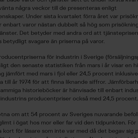
vänta några veckor till de presenteras enligt
enskaper. Under sista kvartalet förra året var prisök
ör enbart varor nästan dubbelt så hög som prisöknin
jänster. Det betyder med andra ord att tjänsteprise
 betydligt svagare än priserna på varor.
roducentpriserna för industrin i Sverige (försäljningsp
igt den senaste statistiken från mars i år visar en hi
 jämfört med mars i fjol eller 24,5 procent inklusive
till år 1974 för att finna liknande siffror. Jämförbar
i dammiga historieböcker är hänvisade till enbart indus
industrins producentpriser också med 24,5 procent
tna om att 54 procent av Sveriges nuvarande befol
glimt i ögat hos mor eller far vid den tidpunkten. För
ia kort för läsare som inte var med då det begav sig 