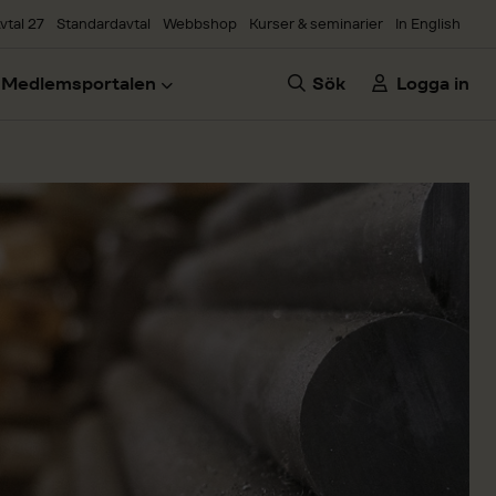
vtal 27
Standardavtal
Webbshop
Kurser & seminarier
In English
Medlemsportalen
Sök
Logga in