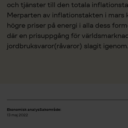
och tjänster till den totala inflationst
Merparten av inflationstakten i mars 
högre priser på energi i alla dess for
där en prisuppgång för världsmarknad
jordbruksvaror(råvaror) slagit igenom
Ekonomisk analys
Sakområde:
13 maj 2022