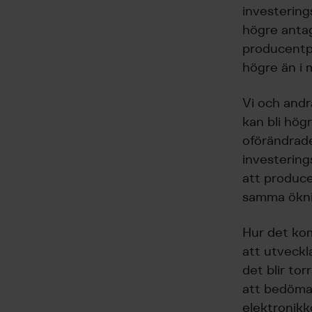
investering
högre anta
producentpr
högre än i m
Vi och andr
kan bli högr
oförändrade
investerin
att produc
samma ökni
Hur det kom
att utveckla
det blir to
att bedöma 
elektronikk