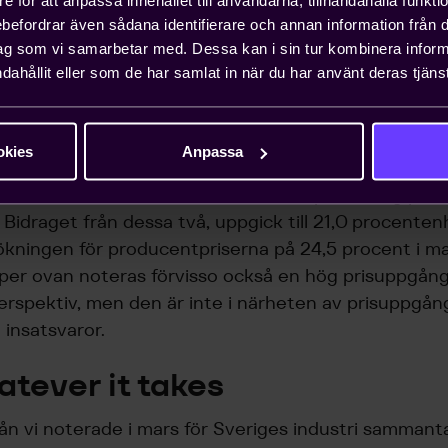
gon produkt för slutlig användning. De övriga är
rebefordrar även sådana identifierare och annan information från di
svaror, främst maskiner för stadigvarande användnin
ag som vi samarbetar med. Dessa kan i sin tur kombinera info
icke varaktiga varor, exempelvis isbergssallad, samt 
dahållit eller som de har samlat in när du har använt deras tjänst
aror exempelvis en porslinsmugg. Till detta adderas 
gas, kol, olje- och petroleumprodukter.
okies
Anpassa
industrins producentpriser inklusive energi i mars i å
nde del förklaras av en omfattande prisökning på e
. Bidraget från dessa två, uppgick till 21,0 procente
ökningen för producentpriserna på 24,5 procent i ma
per ovan noteras förvisso också en hög prisuppgång 
perspektiv, men den är inte i närheten av prisuppgå
 insatsvaror.
tever it takes
vån vi noterade i mars för Sveriges industri samman