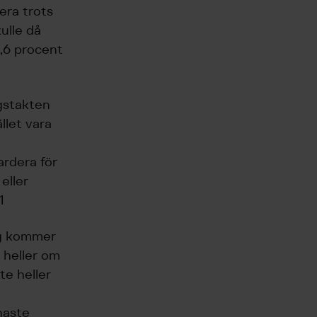
era trots
ulle då
3,6 procent
ngstakten
ället vara
rdera för
eller
1
ng kommer
e heller om
te heller
naste