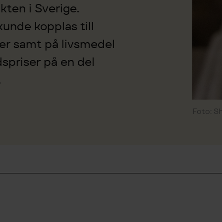
akten i Sverige.
kunde kopplas till
mer samt på livsmedel
spriser på en del
.
Foto: S