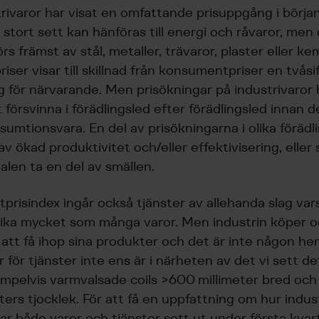
rivaror har visat en omfattande prisuppgång i börja
 stort sett kan hänföras till energi och råvaror, men
s främst av stål, metaller, trävaror, plaster eller k
riser visar till skillnad från konsumentpriser en tvåsif
 för närvarande. Men prisökningar på industrivaror 
 försvinna i förädlingsled efter förädlingsled innan 
sumtionsvara. En del av prisökningarna i olika förädl
 ökad produktivitet och/eller effektivisering, eller 
alen ta en del av smällen.
prisindex ingår också tjänster av allehanda slag vars
 lika mycket som många varor. Men industrin köper 
r att få ihop sina produkter och det är inte någon he
r för tjänster inte ens är i närheten av det vi sett d
empelvis varmvalsade coils >600 millimeter bred och
ters tjocklek. För att få en uppfattning om hur indust
r både varor och tjänster sett ut under första kvarta