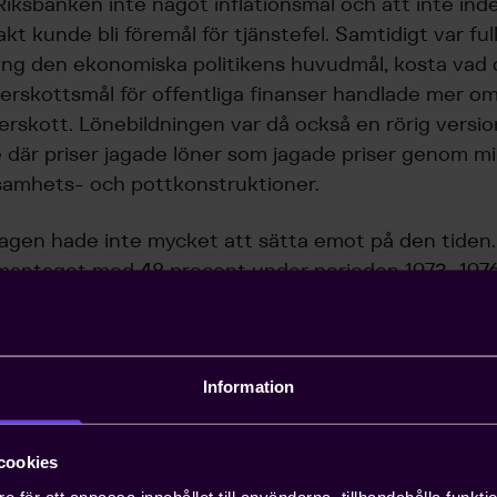
Riksbanken inte något inflationsmål och att inte ind
kt kunde bli föremål för tjänstefel. Samtidigt var ful
ing den ekonomiska politikens huvudmål, kosta vad 
överskottsmål för offentliga finanser handlade mer o
erskott. Lönebildningen var då också en rörig versio
e där priser jagade löner som jagade priser genom m
öljsamhets- och pottkonstruktioner.
agen hade inte mycket att sätta emot på den tiden
antaget med 48 procent under perioden 1973–1976
ifter. En bidragande orsak till en hög prisökningstakt
 efterdyningar av den första globala oljeprischocke
andra nivåer än i dag eller från 3,56 USD per fat i juli
Information
r fat i januari 1974.
olika delbranscher kan delas in i fem huvudindelninga
cookies
nsatsvaror (halvfabrikat) består av produkter som i si
e för att anpassa innehållet till användarna, tillhandahålla funkt