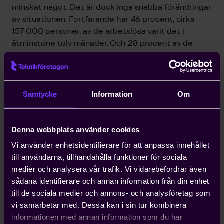
minskat något. Det är dock inga snabba förändringar
av situationen. Fortfarande har 46 procent, cirka
157 000 personer, av de arbetslösa varit det i
åtminstone tolv månader. Och 28 procent av de
arbetslösa har varit utan arbete i över 24 månader.
När vi nu går in i en tydlig inbromsning av ekonomin
ökar risken för att dessa personer inte får jobb utan
fastnar i arbetslöshet.
Samtycke
Information
Om
Tecken på vändning även i augusti
Denna webbplats använder cookies
Arbetsförmedlingens statistik över nyanmälda och
kvarstående lediga jobb indikerar att vi borde ha
Vi använder enhetsidentifierare för att anpassa innehållet
kunnat haft en ännu starkare uppgång i
till användarna, tillhandahålla funktioner för sociala
sysselsättningen. I augusti fanns runt 165 000 lediga
medier och analysera vår trafik. Vi vidarebefordrar även
jobb, vilket är högt i ett historiskt perspektiv (se
sådana identifierare och annan information från din enhet
diagram nedan till vänster). Att det finns många
till de sociala medier och annons- och analysföretag som
lediga jobb samtidigt som arbetslösheten är relativt
vi samarbetar med. Dessa kan i sin tur kombinera
hög visar på tydliga matchningsproblem, något som
informationen med annan information som du har