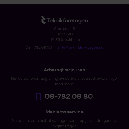
Storgatan 5
Box 5510
114 85 Stockholm
08 - 782 08 00
•
info@teknikforetagen.se
Arbetsgivarjouren
När du behöver rådgivning avseende arbetsrätt, avtalsfrågor
med mera.
08-782 08 80
Medlemsservice
När du har administrativa frågor som uppgiftsändringar och
avgiftsfrågor.